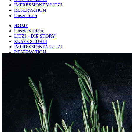
IMPRESSIONEN LITZI
RESERVATION
Unser Team
HOME
Unsere Speisen
LITZI – DIE STORY
EUSES STÜBLI
IMPRESSIONEN LITZI
RESERVATION
Unser Team