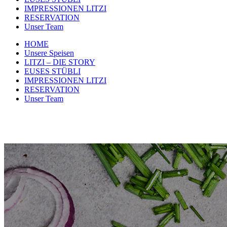
IMPRESSIONEN LITZI
RESERVATION
Unser Team
HOME
Unsere Speisen
LITZI – DIE STORY
EUSES STÜBLI
IMPRESSIONEN LITZI
RESERVATION
Unser Team